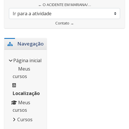
← O ACIDENTE EM MARIANA/MG
Ir para a atividade
Contato →
Blocos
Pular Navegação
Navegação
Página inicial
Meus
cursos
Localização
Meus
cursos
Cursos