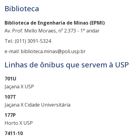
Condições de conclusão
Biblioteca
Biblioteca de Engenharia de Minas (EPMI)
Av. Prof. Mello Moraes, nº 2.373 - 1° andar
Tel.: (011) 3091-5324
e-mail: biblioteca.minas@poli.usp.br
Linhas de ônibus que servem à USP
701U
Jaçana X USP
107T
Jaçana X Cidade Universitária
177P
Horto X USP
7411-10