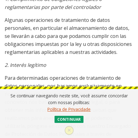
reglamentarias por parte del controlador
Algunas operaciones de tratamiento de datos
personales, en particular el almacenamiento de datos,
se llevarán a cabo para que podamos cumplir con las
obligaciones impuestas por la ley u otras disposiciones
reglamentarias aplicables a nuestras actividades.
2. Interés legítimo
Para determinadas operaciones de tratamiento de
datos personales, nos basamos exclusivamente en
nuestro interés legítimo. Para saber en qué casos
Se continuar navegando neste site, você assume concordar
concretos nos basamos en esta base legal, o para
com nossas políticas:
Política de Privacidade
obtener más información sobre las pruebas que
realizamos para asegurarnos de que podemos
CONTINUAR
utilizarla, póngase en contacto con nuestro Encargado
de Protección de Datos Personales a través de