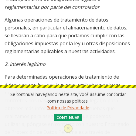
reglamentarias por parte del controlador
Algunas operaciones de tratamiento de datos
personales, en particular el almacenamiento de datos,
se llevarán a cabo para que podamos cumplir con las
obligaciones impuestas por la ley u otras disposiciones
reglamentarias aplicables a nuestras actividades.
2. Interés legítimo
Para determinadas operaciones de tratamiento de
datos personales, nos basamos exclusivamente en
nuestro interés legítimo. Para saber en qué casos
Se continuar navegando neste site, você assume concordar
concretos nos basamos en esta base legal, o para
com nossas políticas:
Política de Privacidade
obtener más información sobre las pruebas que
realizamos para asegurarnos de que podemos
CONTINUAR
utilizarla, póngase en contacto con nuestro Encargado
de Protección de Datos Personales a través de